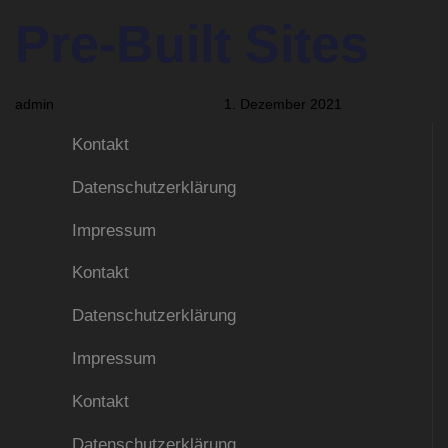
PUBLISHED
Author
Published
Pre-Built Sites
IN:
on:
admin
1. Dezember 2021
Kontakt
Datenschutzerklärung
Impressum
Kontakt
Datenschutzerklärung
Impressum
Kontakt
Datenschutzerklärung