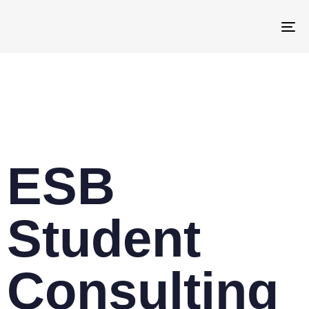
To
Über uns
ESB
Student
Consulting