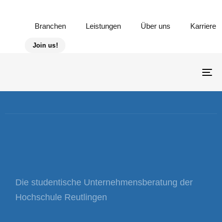
Skip links
Skip to primary navigation
Skip to content
Branchen
Leistungen
Über uns
Karriere
Join us!
To
na
Die studentische Unternehmensberatung der
Hochschule Reutlingen